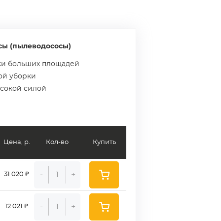
ы (пылеводососы)
рки больших площадей
ой уборки
ысокой силой
Цена, р.
Кол-во
Купить
-
+
31 020 ₽
-
+
12 021 ₽