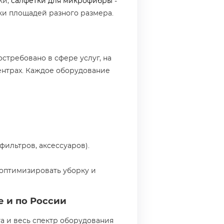
ки,
салфетки для микрофибры
-
ки площадей разного размера.
требовано в сфере услуг, на
центрах. Каждое оборудование
фильтров, аксессуаров).
оптимизировать уборку и
 и по России
а и весь спектр оборудования