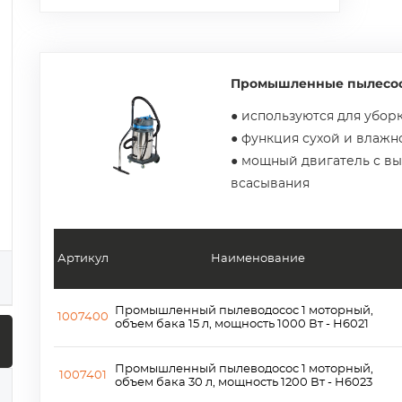
Промышленные пылесос
● используются для убо
● функция сухой и влажн
● мощный двигатель с в
всасывания
Артикул
Наименование
Промышленный пылеводосос 1 моторный,
1007400
объем бака 15 л, мощность 1000 Вт - Н6021
Промышленный пылеводосос 1 моторный,
1007401
объем бака 30 л, мощность 1200 Вт - H6023