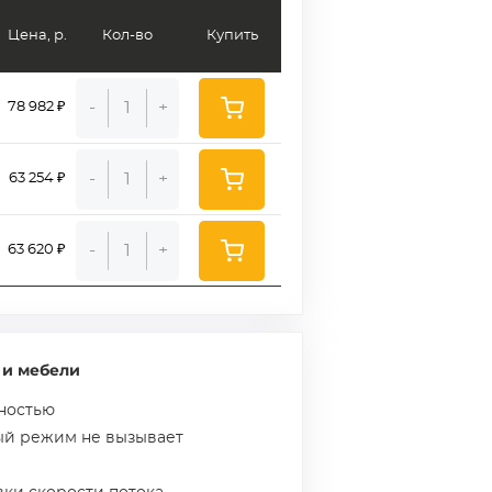
Цена, р.
Кол-во
Купить
-
+
78 982 ₽
-
+
63 254 ₽
-
+
63 620 ₽
 и мебели
ностью
ый режим не вызывает