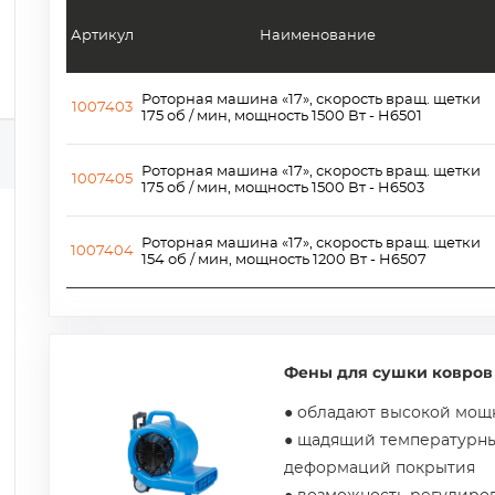
Артикул
Наименование
Роторная машина «17», скорость вращ. щетки
1007403
175 об / мин, мощность 1500 Вт - H6501
Роторная машина «17», скорость вращ. щетки
1007405
175 об / мин, мощность 1500 Вт - H6503
Роторная машина «17», скорость вращ. щетки
1007404
154 об / мин, мощность 1200 Вт - H6507
Фены для сушки ковров
● обладают высокой мощ
● щадящий температурн
деформаций покрытия