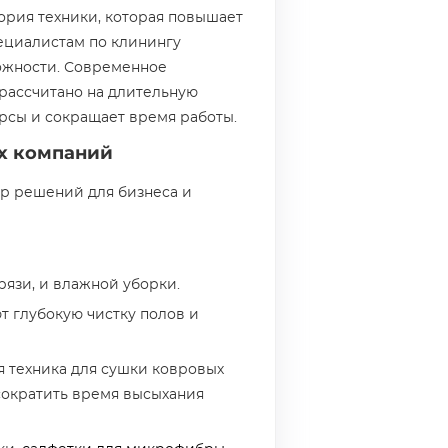
ория техники, которая повышает
ециалистам по клинингу
ожности. Современное
рассчитано на длительную
рсы и сокращает время работы.
ых компаний
р решений для бизнеса и
рязи, и влажной уборки.
т глубокую чистку полов и
я техника для сушки ковровых
сократить время высыхания