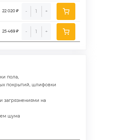
-
+
22 020 ₽
-
+
25 469 ₽
ки пола,
ых покрытий, шлифовки
и загрязнениями на
нем шума