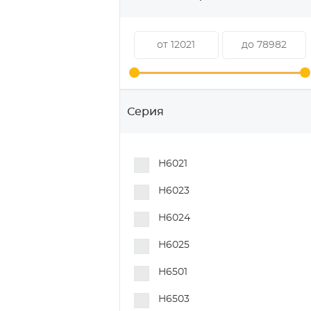
Серия
H6021
H6023
H6024
H6025
H6501
H6503