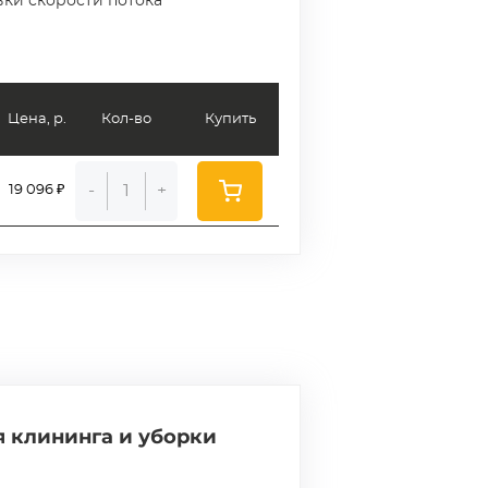
ки скорости потока
Цена, р.
Кол-во
Купить
-
+
19 096 ₽
 клининга и уборки