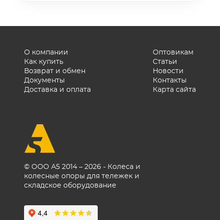
качество.
нельзя. Пора заменить.
сортировать. Нормы
расхода ветоши — 20–36 кг
на единицу оборудования в
год; нетканые материалы
сокращают этот объём на
О компании
Оптовикам
Как купить
Статьи
30–40% за счёт большей
Возврат и обмен
Новости
эффективности протирки.
Документы
Контакты
Доставка и оплата
Карта сайта
© ООО А5 2014 – 2026 - Колеса и
колесные опоры для тележек и
складское оборудование