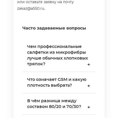
или оставьте заявку на почту
zakaz@a550.ru.
Часто задаваемые вопросы
Чем профессиональные
салфетки из микрофибры
лучше обычных хлопковых
тряпок?
+
Микрофибра состоит из
Что означает GSM и какую
расщеплённых волокон
плотность выбрать?
+
толщиной менее 1 дтекс —
площадь контакта с
GSM (грамм на квадратный
В чём разница между
поверхностью в десятки раз
метр) определяет толщину,
составом 80/20 и 70/30?
+
больше, чем у хлопка. Она
впитываемость и
собирает пыль, грязь и
долговечность салфетки.
Цифры обозначают