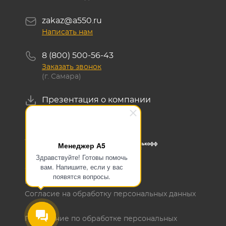
zakaz@a550.ru
Написать нам
8 (800) 500-56-43
Заказать звонок
(г. Самара)
Презентация о компании
Скачать
Менеджер А5
Здравствуйте! Готовы помочь
вам. Напишите, если у вас
ОГРН 1145476129700
появятся вопросы.
ИНН 5405503636
Согласие на обработку персональных данных
Положение по обработке персональных