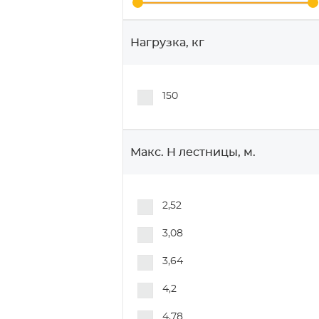
Нагрузка, кг
150
Макс. H лестницы, м.
2,52
3,08
3,64
4,2
4,78