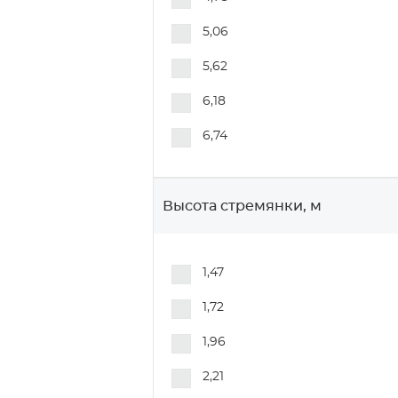
5,06
5,62
6,18
6,74
Высота стремянки, м
1,47
1,72
1,96
2,21