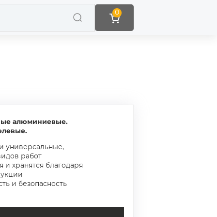
0
ные алюминиевые.
елевые.
и универсальные,
видов работ
я и хранятся благодаря
рукции
ть и безопасность