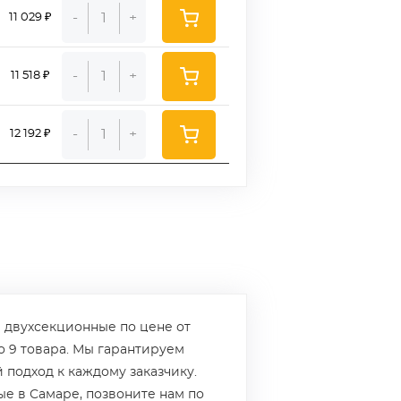
-
+
11 029 ₽
-
+
11 518 ₽
-
+
12 192 ₽
 двухсекционные по цене от
но 9 товара. Мы гарантируем
 подход к каждому заказчику.
е в Самаре, позвоните нам по