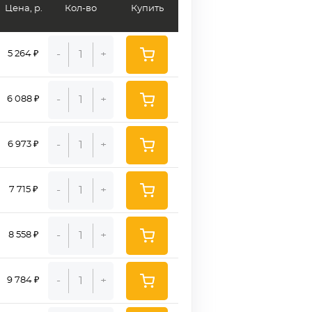
Цена, р.
Кол-во
Купить
-
+
5 264 ₽
-
+
6 088 ₽
-
+
6 973 ₽
-
+
7 715 ₽
-
+
8 558 ₽
-
+
9 784 ₽