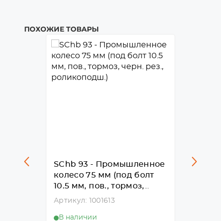
ПОХОЖИЕ ТОВАРЫ
SChb 93 - Промышленное
SCh 9
лесо
колесо 75 мм (под болт
колесо
 мм,
10.5 мм, пов., тормоз,
10,5 м
черн.
черн. рез., роликоподш.)
рез., 
Артикул: 1001613
Артикул
В наличии
В нал