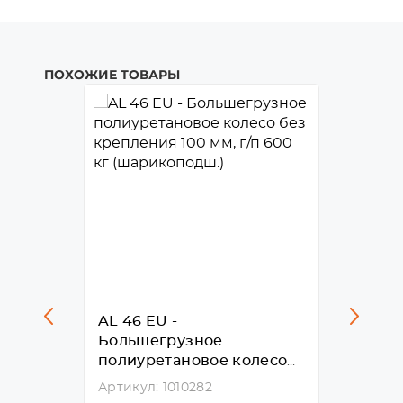
ПОХОЖИЕ ТОВАРЫ
AL 46 EU -
FCAL 
Большегрузное
полиу
лесо
полиуретановое колесо
100 мм
без крепления 100 мм, г/
площа
Артикул: 1010282
Артику
,
п 600 кг (шарикоподш.)