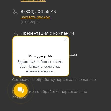
Написать нам
8 (800) 500-56-43
Заказать звонок
(г. Самара)
Презентация о компании
Скачать
Менеджер А5
Здравствуйте! Готовы помочь
вам. Напишите, если у вас
ОГРН 1145476129700
появятся вопросы.
ИНН 5405503636
Согласие на обработку персональных данных
Положение по обработке персональных
данных