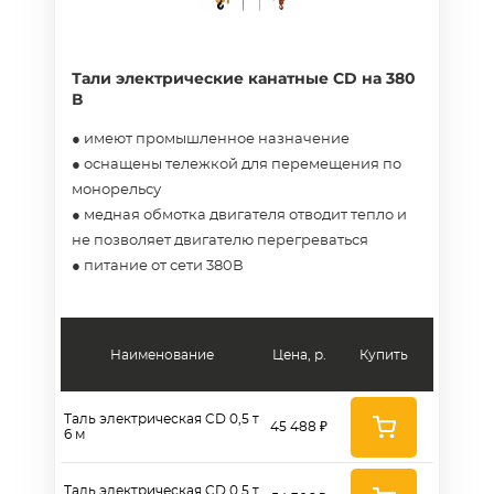
Тали электрические канатные CD на 380
В
● имеют промышленное назначение
● оснащены тележкой для перемещения по
монорельсу
● медная обмотка двигателя отводит тепло и
не позволяет двигателю перегреваться
● питание от сети 380В
Наименование
Цена, р.
Купить
Таль электрическая CD 0,5 т
45 488 ₽
6 м
Таль электрическая CD 0,5 т