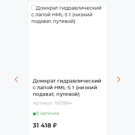
ческий
Домкрат гидравлический
Домкр
й
с лапой HML-5 т (низкий
с лапо
подхват, путевой)
подхва
Артикул: 1001984
Артикул
В наличии
В нал
31 418
₽
24 71